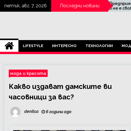
Skip
gozal – състав,
Предприемачествот
петък, авг. 7, 2026
Последни новини
иви и
о не е свобода, ако не
to
ктивност на
знаеш цената ѝ
content
гозал
Alcoma.BG
LIFESTYLE
ИНТЕРЕСНО
ТЕХНОЛОГИИ
МОД
мода и красота
Какво издават дамските ви
часовници за вас?
denitsa
6 години ago