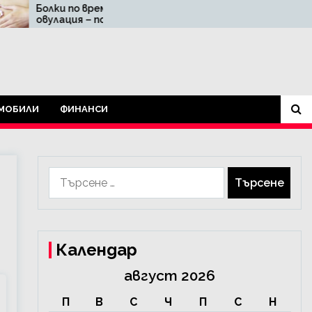
 време на
Как да трогнете
 – повод за
получателя с ваучер
ение ли са?
за подарък
МОБИЛИ
ФИНАНСИ
Търсене
за:
Календар
август 2026
П
В
С
Ч
П
С
Н