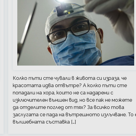
Колко пъти сте чували в живота си израза, че
красотата идва отвътре? А колко пъти сте
попадали на хора, които не са надарени с
изключителен външен вид, но все пак не можете
да отделите поглед от тях? За всичко това
заслугата се пада на вътрешното излъчване. То 
вълшебната съставка […]