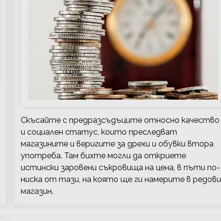
Скъсайте с предразсъдъците относно качество
и социален статус, които преследват
магазините и веригите за дрехи и обувки втора
употреба. Там бихте могли да откриете
истински заровени съкровища на цена, в пъти по-
ниска от тази, на която ще ги намерите в редови
магазин.