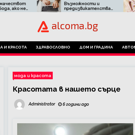
Възможности и
Болки по
предизвикателства
овулация
пред бизнеса в
притесн
дигиталния свят
чрез онлайн
маркетинг
А И КРАСОТА
ЗДРАВОСЛОВНО
ДОМ И ГРАДИНА
АВТО
мода и красота
Красотата в нашето сърце
Administrator
6 години ago