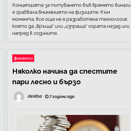
Концепцията за пътуването във времето винаги
е грабвала вниманието на физиците. Към
момента, все още не е разработена технология,
която да „връща“ или „изпраща“ хората назад или
напред в годините.
финанси
Няколко начина да спестите
пари лесно и бързо
denitsa
7 години ago