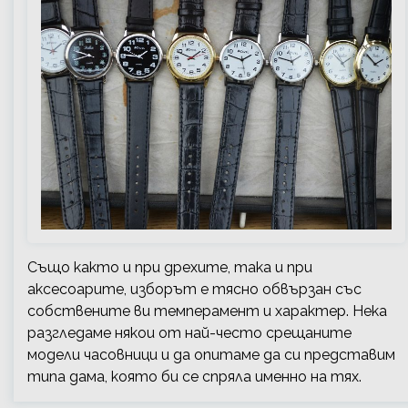
Също както и при дрехите, така и при
аксесоарите, изборът е тясно обвързан със
собствените ви темперамент и характер. Нека
разгледаме някои от най-често срещаните
модели часовници и да опитаме да си представим
типа дама, която би се спряла именно на тях.