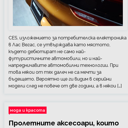
CES, изложението за потребителска електроника
в Лас Вегас, се утвърждава като мястото,
където дебютират не само най-
футуристичните автомобили, но и най-
напредничавите автомобилни технологии. При
това някои от тях далеч не са мечти за
бъдещето. Вероятно ще ги видим в серийни
модели след не повече от две години, а в някои […]
мода и красота
Пролетните аксесоари, които