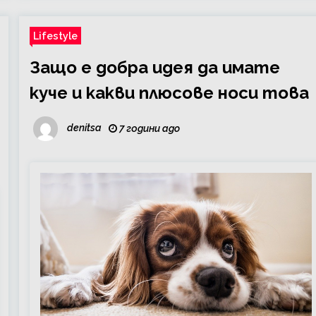
Lifestyle
Защо е добра идея да имате
куче и какви плюсове носи това
denitsa
7 години ago