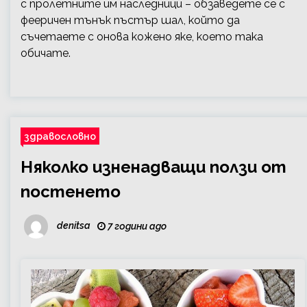
с пролетните им наследници – обзаведете се с
фееричен тънък пъстър шал, който да
съчетаете с онова кожено яке, което така
обичате.
здравословно
Няколко изненадващи ползи от
постенето
denitsa
7 години ago