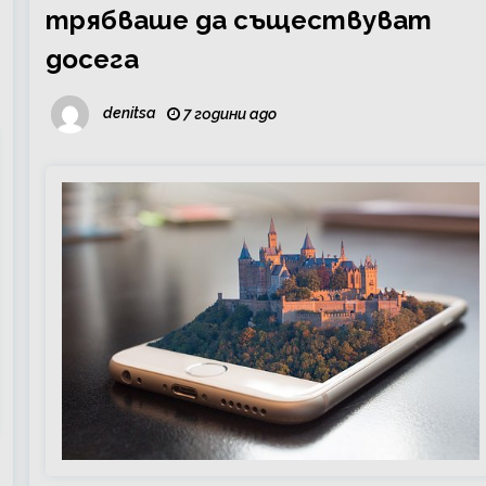
трябваше да съществуват
досега
denitsa
7 години ago