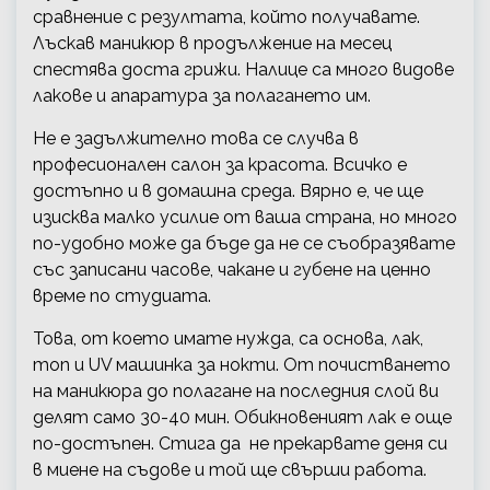
сравнение с резултата, който получавате.
Лъскав маникюр в продължение на месец
спестява доста грижи. Налице са много видове
лакове и апаратура за полагането им.
Не е задължително това се случва в
професионален салон за красота. Всичко е
достъпно и в домашна среда. Вярно е, че ще
изисква малко усилие от ваша страна, но много
по-удобно може да бъде да не се съобразявате
със записани часове, чакане и губене на ценно
време по студиата.
Това, от което имате нужда, са основа, лак,
топ и UV машинка за нокти. От почистването
на маникюра до полагане на последния слой ви
делят само 30-40 мин. Обикновеният лак е още
по-достъпен. Стига да не прекарвате деня си
в миене на съдове и той ще свърши работа.