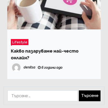
Lifestyle
Какво пазаруваме най-често
онлайн?
denitsa
6 години ago
Търсене
за: