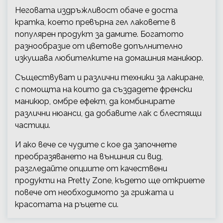
Неговата издръжливост обаче е доста
кратка, което превърна гел лаковете в
популярен продукт за дамите. Богатото
разнообразие от цветове допълнително
изкушава любителките на домашния маникюр.
Съществуват и различни техники за лакиране,
с помощта на които да създадете френски
маникюр, омбре ефект, да комбинирате
различни нюанси, да добавите лак с блестящи
частици.
И ако вече се чудите с кое да започнете
преобразяването на външния си вид,
разгледайте опциите от качествени
продукти на Pretty Zone, където ще откриете
повече от необходимото за грижата и
красотата на ръцете си.