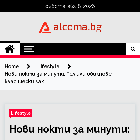
Skip
събота, авг. 8, 2026
to
content
Alcoma.BG
Home
Lifestyle
Нови нокти за минути: Гел или обикновен
класически лак
Lifestyle
Нови нокти за минути: