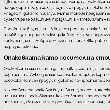
Цветовете, формите и материалите на опаковката 
преди дори той да се е запознал с продукта. Яркит
младост, докато приглушените тонове предават ел
сугестира иновация или традиция, а материалът – 
Подобно на визитката в бизнес средата, опаковкат
трябва да предаде в секунди кой сте, какво предлаг
конкуренцията. Добре обмислената опаковка работи к
на разположение.
Опаковката като носител на сто
Опаковката има силата да създава усещане за пре
види цената. Луксозни материали като дебел карто
висококачествен продукт, докато по-простите реш
Качествената опаковка внушава сигурност и наде
и финиша на опаковката с качеството на продукта
послание за внимание към детайла и професионализъ