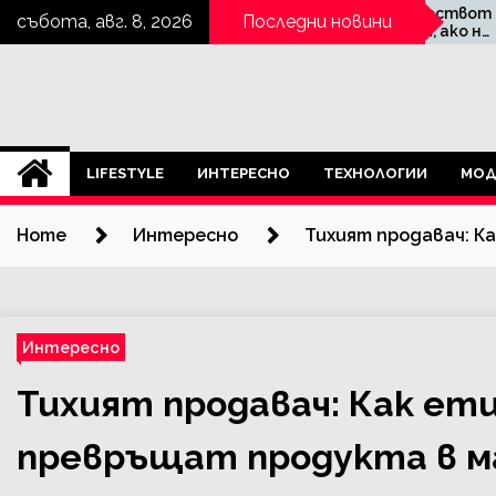
Skip
състав,
Предприемачествот
събота, авг. 8, 2026
Последни новини
о не е свобода, ако не
to
т на
знаеш цената ѝ
content
Alcoma.BG
LIFESTYLE
ИНТЕРЕСНО
ТЕХНОЛОГИИ
МОД
Home
Интересно
Тихият продавач: К
Интересно
Тихият продавач: Как е
превръщат продукта в м