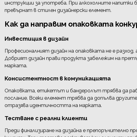
инструкции за употреба. При алкохолните напитки б
превърнат в стилен дизайнерски елемент.
Как да направим опаковката кон
Инвестиция в дизайн
Професионалният дизайн на опаковката не е разход,
Добрият дизайн прави продукта забележим на претъ
марката.
Консистентност в комуникацията
Опаковката, етикетът и бандеролът трябва да раб
послание. Всеки елемент трябва да допълва другите,
отразява идентичността на марката.
Тестване с реални клиенти
Преди финализиране на дизайна е препоръчително п