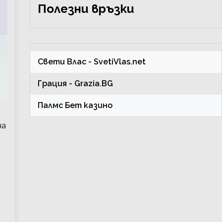
Полезни връзки
Свети Влас
- SvetiVlas.net
Грация
- Grazia.BG
Палмс Бет казино
на