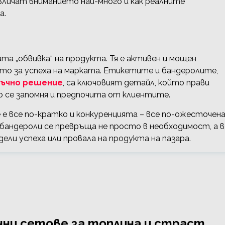
вличат вниманието най-много и как реалните
а.
та „обвивка“ на продукта. Тя е активен и мощен
то за успеха на марката. Етикетите и бандеролите,
ъчно решение
, са ключовият детайл, който прави
о се запомня и предпочита от клиентите.
е все по-кратко и конкуренцията – все по-ожесточена
бандероли се превръща не просто в необходимост, а в
дели успеха или провала на продукта на пазара.
енни сетове за топлина и страст