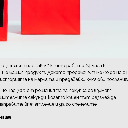
 „тихият продавач“, който работи 24 часа в
чно вашия продукт. Докато продавачът може да не е 
 историята на марката и предавайки ключови послания.
е над 70% от решенията за покупка се взимат
 решителните секунди, когато клиентът разглежда
направите впечатление и да го спечелите.
ние