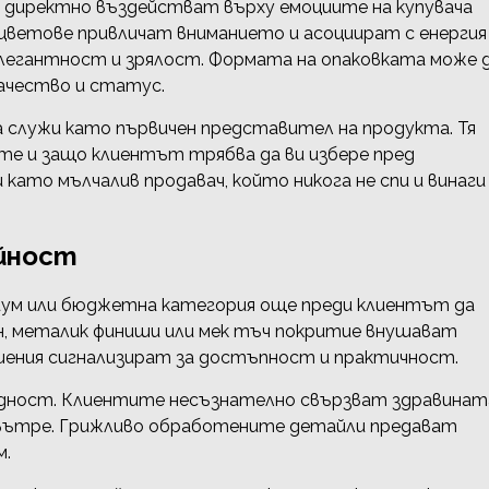
директно въздействат върху емоциите на купувача
е цветове привличат вниманието и асоциират с енергия
егантност и зрялост. Формата на опаковката може 
качество и статус.
а служи като първичен представител на продукта. Тя
ате и защо клиентът трябва да ви избере пред
ато мълчалив продавач, който никога не спи и винаги
йност
миум или бюджетна категория още преди клиентът да
н, металик финиши или мек тъч покритие внушават
ения сигнализират за достъпност и практичност.
ждност. Клиентите несъзнателно свързват здравинат
 вътре. Грижливо обработените детайли предават
м.