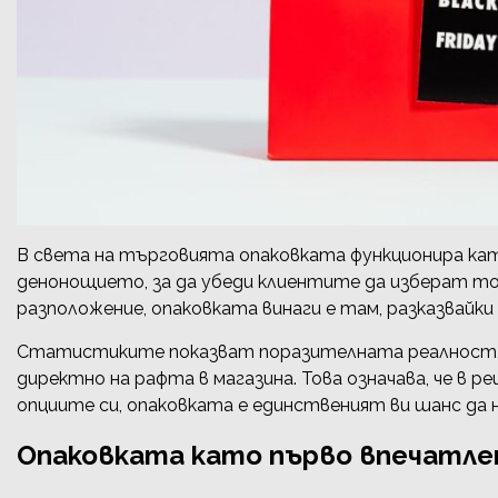
В света на търговията опаковката функционира като
денонощието, за да убеди клиентите да изберат то
разположение, опаковката винаги е там, разказвайки
Статистиките показват поразителната реалност, ч
директно на рафта в магазина. Това означава, че в
опциите си, опаковката е единственият ви шанс да 
Опаковката като първо впечатле