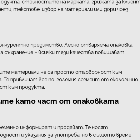
 продукта, стойностите на марката, грижата за клиент
енти, текстове, избор на материали или дори чрез
онкурентно предимство. Лесно отваряема опаковка,
а съхранение – всички тези качества повишават
мите материали не са просто отговорност към
. Те привличат все по-големия сегмент от екологично
ст към продукта.
ите като част от опаковката
ременно информират и продават. Те носят
одност и указания за употреба, но в същото време