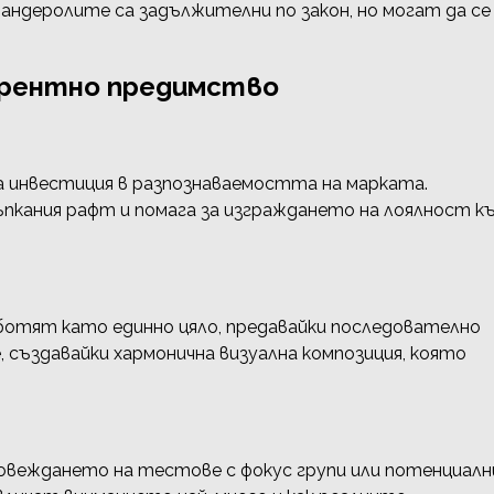
андеролите са задължителни по закон, но могат да се
курентно предимство
 а инвестиция в разпознаваемостта на марката.
пкания рафт и помага за изграждането на лоялност к
отят като единно цяло, предавайки последователно
 създавайки хармонична визуална композиция, която
ровеждането на тестове с фокус групи или потенциалн