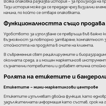
Всяка опаковка разказва история – за произхода на
Тази история може да се предаде чрез визуални елем
начина, по който се отваря опаковката.
Функционалността също продава
Удобството за използване се превръща във важно к
възможност за повторно затваряне, компактност з
стойността на продукта в очите на клиента.
В съвременния свят рециклируемите и биоразгради
околната среда, а и мощен маркетингов инструмент
съзнателни потребители и добавят етична стойно
Ролята на етикетите и бандерол
Етикетите – мини-маркетингови центрове
Етикетите изпълняват двойна функция, като еднов
задължителната информация като състав, срок на г