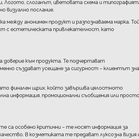
. Логото, слоганът, цветовата схема и типографият
о визуално послание.
а между анонимен продукт и разпознаваема марка. То
ст с естетическата привлекателност, като
а доверие към продукта. Те подчертават
енно създават усещане за сигурност – клиентът зна
ато финален щрих, който завършва цялостното
елна информация, промоционални съобщения или прост
е са особено критични – те носят информация за
качество. В козметиката те предават луксозна визия 