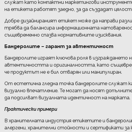
служат като компактни маркетингови инструменти
на етикета работят заедно, за да създадат цялостн
Добре дизайнираният етикет може да направи разлик
трябва да балансира информационната натоварено
същевременно спазва нормативните изисквания.
Бандеролите – гарант за автентичност
Бандеролите играят ключова роля в изграждането н
автентичността и оригиналността, като същеврем
че продуктът не е бил отварян или манипулиран.
От естетична гледна точка бандеролите служат к
визуално впечатление. Те могат да носят допълнит
да подсилват визуалната идентичност на марката.
Практически примери
В хранителната индустрия етикетите и бандеролит
алергени, хранителни стойности и сертификати за 