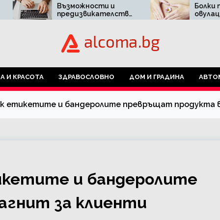
Възможности и
Болки по време на
предизвикателства
овулация – повод з
пред бизнеса в
притеснение ли са
дигиталния свят
чрез онлайн
маркетинг
А И КРАСОТА
ЗДРАВОСЛОВНО
ДОМ И ГРАДИНА
АВТО
ак етикетите и бандеролите превръщат продукта 
тикетите и бандеролите
агнит за клиенти