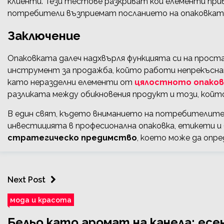
клиенти. Тези тестове разкриват кои елементи при
потребители възприемат посланието на опаковкат
Заключение
Опаковката далеч надхвърля функцията си на проста
инструмент за продажба, който работи непрекъсна
като неразделни елементи от
цялостното опаков
разликата между обикновения продукт и този, койт
В един свят, където вниманието на потребителите 
инвестицията в професионална опаковка, етикети и 
стратегическо предимство
, което може да опре
Next Post
мода и красота
Бельо като аромат на канела: ес