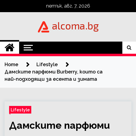
Skip
петък, авг. 7, 2026
to
content
Alcoma.BG
Home
Lifestyle
Дамските парфюми Burberry, които са
най-подходящи за есента и зимата
Lifestyle
Дамските парфюми