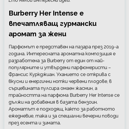
Ето някои интересни идеи:
Burberry Her Intense е
впечатляващ гурмански
аромат за жени
Парфюмът е представен на пазара през 2019-а
година. Интересната ароматна композиция е
разработена за Burberry от един от най-
популярните и утвърдени парфюмеристи –
Франсис Куркджиан. Уханието се открива с
вкусни и енергични нотки червени плодове, в
сърцевината пулсира омаен жасмин, а
трайността на парфюма Burberry Her Intense се
дължи на добавения в базата бензоин.
Ароматът е подходящ, както за работното
ежедневие, така и за специални вечерни поводи
през есента и зимата.