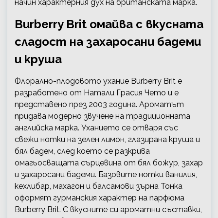
начин характерния дух на британската марка.
Burberry Brit омайва с вкусната
сладост на захаросани бадеми
и круша
Флорално-плодовото ухание Burberry Brit е
разработено от Натали Грасия Чето и е
представено през 2003 година. Ароматът
придава модерно звучене на традиционната
английска марка. Уханието се отваря със
свежи нотки на зелен лимон, глазирана круша и
бял бадем, след което се разкрива
омагьосващата сърцевина от бял божур, захар
и захаросани бадеми. Базовите нотки ванилия,
кехлибар, махагон и балсамови зърна Тонка
оформят гурманския характер на парфюма
Burberry Brit. С вкусните си ароматни съставки,