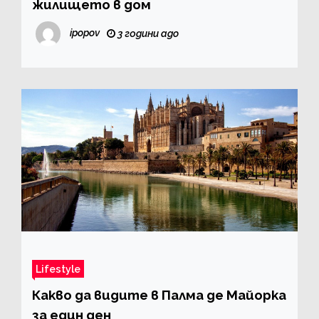
жилището в дом
ipopov
3 години ago
Lifestyle
Какво да видите в Палма де Майорка
за един ден