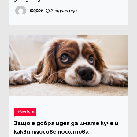
ipopov
2 години ago
Lifestyle
Защо е добра идея да имате куче и
какви плюсове носи това