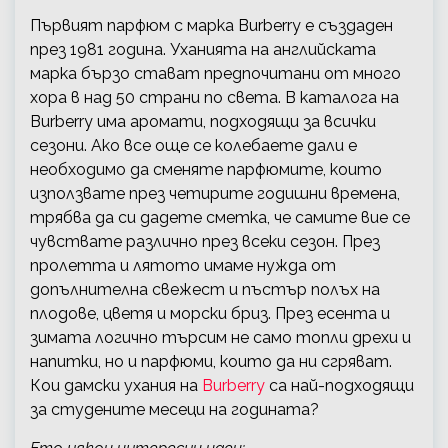
Първият парфюм с марка Burberry е създаден
през 1981 година. Уханията на английската
марка бързо стават предпочитани от много
хора в над 50 страни по света. В каталога на
Burberry има аромати, подходящи за всички
сезони. Ако все още се колебаете дали е
необходимо да сменяте парфюмите, които
използвате през четирите годишни времена,
трябва да си дадете сметка, че самите вие се
чувствате различно през всеки сезон. През
пролетта и лятото имаме нужда от
допълнителна свежест и пъстър полъх на
плодове, цветя и морски бриз. През есента и
зимата логично търсим не само топли дрехи и
напитки, но и парфюми, които да ни сгряват.
Кои дамски ухания на
Burberry
са най-подходящи
за студените месеци на годината?