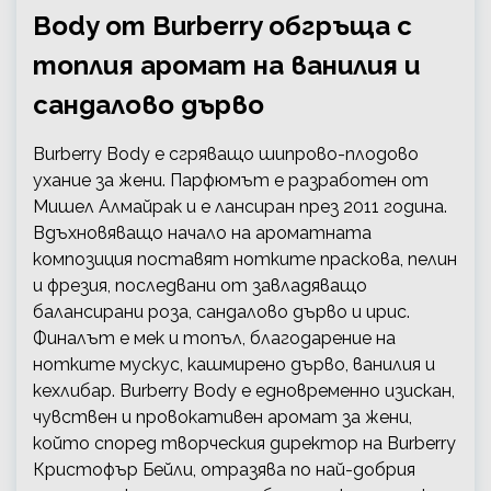
Body от Burberry обгръща с
топлия аромат на ванилия и
сандалово дърво
Burberry Body е сгряващо шипрово-плодово
ухание за жени. Парфюмът е разработен от
Мишел Алмайрак и е лансиран през 2011 година.
Вдъхновяващо начало на ароматната
композиция поставят нотките праскова, пелин
и фрезия, последвани от завладяващо
балансирани роза, сандалово дърво и ирис.
Финалът е мек и топъл, благодарение на
нотките мускус, кашмирено дърво, ванилия и
кехлибар. Burberry Body е едновременно изискан,
чувствен и провокативен аромат за жени,
който според творческия директор на Burberry
Кристофър Бейли, отразява по най-добрия