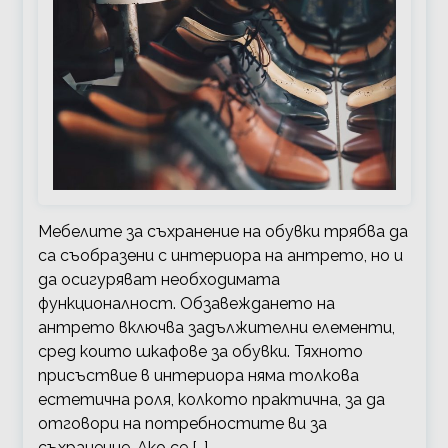
Мебелите за съхранение на обувки трябва да
са съобразени с интериора на антрето, но и
да осигуряват необходимата
функционалност. Обзавеждането на
антрето включва задължителни елементи,
сред които шкафове за обувки. Тяхното
присъствие в интериора няма толкова
естетична роля, колкото практична, за да
отговори на потребностите ви за
съхранение. Ако се […]