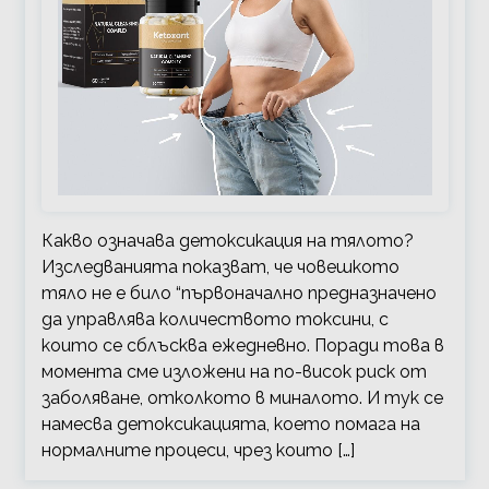
Какво означава детоксикация на тялото?
Изследванията показват, че човешкото
тяло не е било “първоначално предназначено
да управлява количеството токсини, с
които се сблъсква ежедневно. Поради това в
момента сме изложени на по-висок риск от
заболяване, отколкото в миналото. И тук се
намесва детоксикацията, което помага на
нормалните процеси, чрез които […]