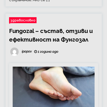
здравословно
Fungozal – състав, отзиви и
ефективност на Фунгозал
ipopov
1 година ago