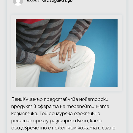
ipopov
1 година ago
ВениКлийнър представлява новаторски
продукт в сферата на терапевтичната
козметика. Той осигурява ефективно
решение срещу разширени вени, като
същевременно е нежен към кожата и силно