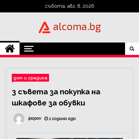
Skip
събота, авг. 8, 2026
to
content
Alcoma.BG
дом и градина
3 съвета за покупка на
шкафове за обувки
ipopov
1 година ago