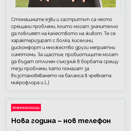
Стомашните язви и гастритът са често
срещани проблеми, които могат значително
да повлияят на качеството на живот. Те се
характеризират с болка, киселини,
дискомфорт и множество други неприятни
симптоми. За щастие, пробиотиците могат
да бъдат отличен съюзник в борбата срещу
тези проблеми, като помагат за
възстановяването на баланса в чревната
микрофлора и […]
технологии
Нова година – нов телефон