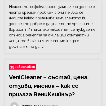
Неясното, нефокусирано, замъглено зрение е
често срещан проблем с очите. Ако се
чудите какво причинява замъгленото ви
зрение, то добре е да знаете, че причините
варират. И така, ако някой път се нуждаете
от нова рецепта за очила или контактни
лещи, то в някои моменти може да е
достатъчно да […]
здравословно
VeniCleaner – състав, цена,
отзиви, мнения – как се
прилага ВениКлийнър?