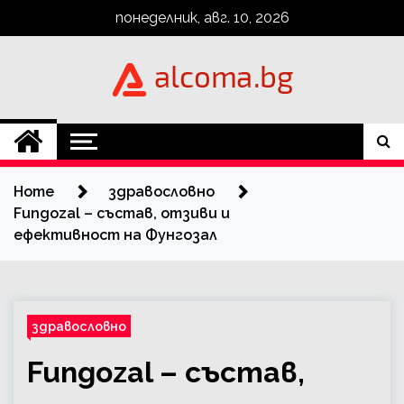
Skip
понеделник, авг. 10, 2026
to
content
Alcoma.BG
Home
здравословно
Fungozal – състав, отзиви и
ефективност на Фунгозал
здравословно
Fungozal – състав,