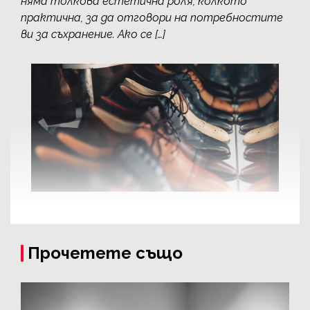
няма толкова естетична роля, колкото
практична, за да отговори на потребностите
ви за съхранение. Ако се […]
Прочетете също