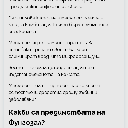
срещу кожни инфекции и гъбички.
Салицилова киселина и масло от мента –
мощна комбинация, която бързо елиминира
инфекцията.
Масло от черен кимион – притежава
антибактериални свойства, които
елиминират вредните микроорганизми.
Зехтин – спомага за хидратацията и
възстановяването на кожата.
Масло от риган – едно от най-силните
естествени средства срещу гъбични
заболявания.
Какви са предимствата на
Фунгозал?