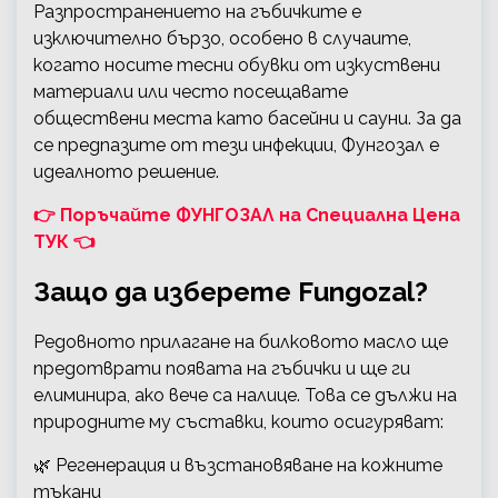
Разпространението на гъбичките е
изключително бързо, особено в случаите,
когато носите тесни обувки от изкуствени
материали или често посещавате
обществени места като басейни и сауни. За да
се предпазите от тези инфекции, Фунгозал е
идеалното решение.
👉 Поръчайте ФУНГОЗАЛ на Специална Цена
ТУК 👈
Защо да изберете Fungozal?
Редовното прилагане на билковото масло ще
предотврати появата на гъбички и ще ги
елиминира, ако вече са налице. Това се дължи на
природните му съставки, които осигуряват:
🌿 Регенерация и възстановяване на кожните
тъкани