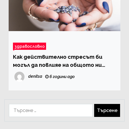
здравословно
Как действително стресът би
могъл да повлияе на общото ни
състояние?
denitsa
6 години ago
Търсене
за: