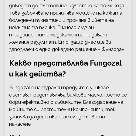
доведат до състояние, известно като микоза.
Това заболяване причинява лющене на кожата,
болезнени пукнатини и промяна в цвета на
нокътната плочка. В много случаи
традиционните медикаменти не дават
желания резултат. Ето, защо днес ще ви
запознаем с едно доказано решение – Фунгозал.
Какво представлява Fungozal
и как действа?
Fungozal е натурален продукт с уникален
състав. Представлява билково масло, което се
бори ефективно с гъбичките. Благодарение на
мощните си растителни компоненти, той
започва да действа още след първото
нанасяне.