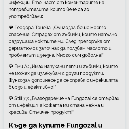
инфекции. Ето, част от коментарите на
потребителите, които вече са го
употребявали:
💬 Теодора Тонева: „Фунгозал беше моето
спасение! Страдах от гъбички, които напълно
разрушиха ноктите ми. След препоръка от
дерматолог започнах да ползвам маслото и
проблемът изчезна. Много съм доволна!“
💬 Еми Л.: „Имах напукани пети и гъбички, които
не можех да излекувам с други продукти.
Фунгозал допринесе да се справя с инфекцията
бързо и ефективно!“
💬 Stili 77: „Благодарение на Fungozal се отървах
от инфекция, а кожата ми стана нежна и
красива. Отличен продукт!“
Къде да купите Fungozal и