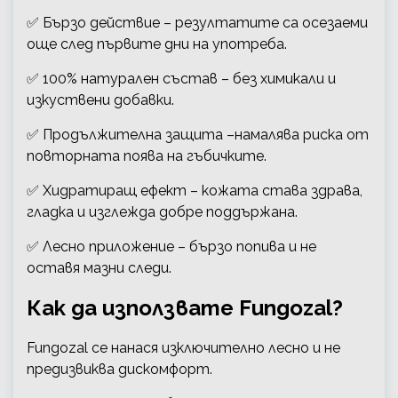
✅ Бързо действие – резултатите са осезаеми
още след първите дни на употреба.
✅ 100% натурален състав – без химикали и
изкуствени добавки.
✅ Продължителна защита –намалява риска от
повторната поява на гъбичките.
✅ Хидратиращ ефект – кожата става здрава,
гладка и изглежда добре поддържана.
✅ Лесно приложение – бързо попива и не
оставя мазни следи.
Как да използвате Fungozal?
Fungozal се нанася изключително лесно и не
предизвиква дискомфорт.